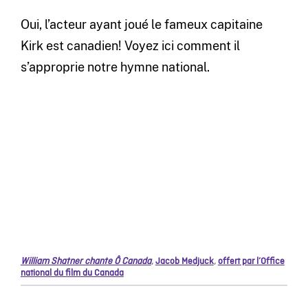
Oui, l’acteur ayant joué le fameux capitaine
Kirk est canadien! Voyez ici comment il
s’approprie notre hymne national.
William Shatner chante Ô Canada
,
Jacob Medjuck
,
offert par l’Office
national du film du Canada