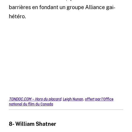
barrières en fondant un groupe Alliance gai-
hétéro.
TONDOC.COM – Hors du placard
,
Leigh Nunan
,
offert par l’Office
national du film du Canada
8- William Shatner