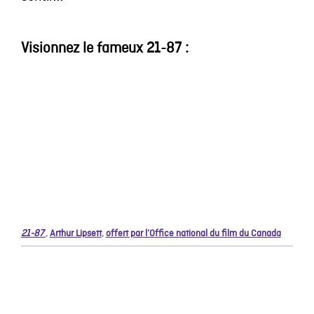
Visionnez le fameux 21-87 :
21-87
,
Arthur Lipsett
,
offert par l’Office national du film du Canada