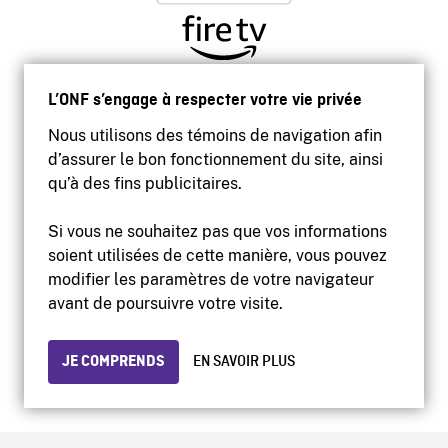
L’ONF s’engage à respecter votre vie privée
Nous utilisons des témoins de navigation afin
d’assurer le bon fonctionnement du site, ainsi
qu’à des fins publicitaires.
Si vous ne souhaitez pas que vos informations
soient utilisées de cette manière, vous pouvez
modifier les paramètres de votre navigateur
Accessibilité
avant de poursuivre votre visite.
Site institutionnel
Conditions d'utilisation
Protection des renseignements personnels
JE COMPRENDS
EN SAVOIR PLUS
© 2026 Office national du film du Canada