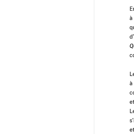
E
à
q
d
Q
c
L
à
c
e
L
s
e