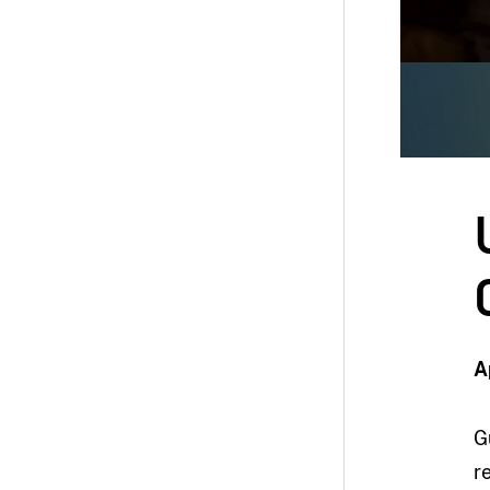
A
G
r