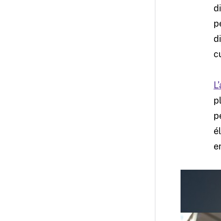
d
p
d
c
L
p
p
é
e