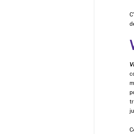
C
d
V
c
m
p
t
j
C