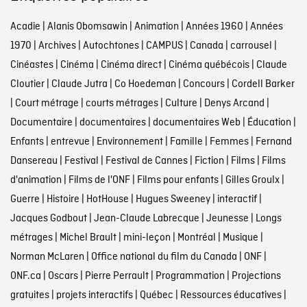
Acadie
|
Alanis Obomsawin
|
Animation
|
Années 1960
|
Années
1970
|
Archives
|
Autochtones
|
CAMPUS
|
Canada
|
carrousel
|
Cinéastes
|
Cinéma
|
Cinéma direct
|
Cinéma québécois
|
Claude
Cloutier
|
Claude Jutra
|
Co Hoedeman
|
Concours
|
Cordell Barker
|
Court métrage
|
courts métrages
|
Culture
|
Denys Arcand
|
Documentaire
|
documentaires
|
documentaires Web
|
Éducation
|
Enfants
|
entrevue
|
Environnement
|
Famille
|
Femmes
|
Fernand
Dansereau
|
Festival
|
Festival de Cannes
|
Fiction
|
Films
|
Films
d'animation
|
Films de l'ONF
|
Films pour enfants
|
Gilles Groulx
|
Guerre
|
Histoire
|
HotHouse
|
Hugues Sweeney
|
interactif
|
Jacques Godbout
|
Jean-Claude Labrecque
|
Jeunesse
|
Longs
métrages
|
Michel Brault
|
mini-leçon
|
Montréal
|
Musique
|
Norman McLaren
|
Office national du film du Canada
|
ONF
|
ONF.ca
|
Oscars
|
Pierre Perrault
|
Programmation
|
Projections
gratuites
|
projets interactifs
|
Québec
|
Ressources éducatives
|