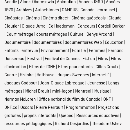
Acadie
|
Alanis Obomsawin
|
Animation
|
Années 1960
|
Années
1970
|
Archives
|
Autochtones
|
CAMPUS
|
Canada
|
carrousel
|
Cinéastes
|
Cinéma
|
Cinéma direct
|
Cinéma québécois
|
Claude
Cloutier
|
Claude Jutra
|
Co Hoedeman
|
Concours
|
Cordell Barker
|
Court métrage
|
courts métrages
|
Culture
|
Denys Arcand
|
Documentaire
|
documentaires
|
documentaires Web
|
Éducation
|
Enfants
|
entrevue
|
Environnement
|
Famille
|
Femmes
|
Fernand
Dansereau
|
Festival
|
Festival de Cannes
|
Fiction
|
Films
|
Films
d'animation
|
Films de l'ONF
|
Films pour enfants
|
Gilles Groulx
|
Guerre
|
Histoire
|
HotHouse
|
Hugues Sweeney
|
interactif
|
Jacques Godbout
|
Jean-Claude Labrecque
|
Jeunesse
|
Longs
métrages
|
Michel Brault
|
mini-leçon
|
Montréal
|
Musique
|
Norman McLaren
|
Office national du film du Canada
|
ONF
|
ONF.ca
|
Oscars
|
Pierre Perrault
|
Programmation
|
Projections
gratuites
|
projets interactifs
|
Québec
|
Ressources éducatives
|
ressources pédagogiques
|
Richard Desjardins
|
Theodore Ushev
|