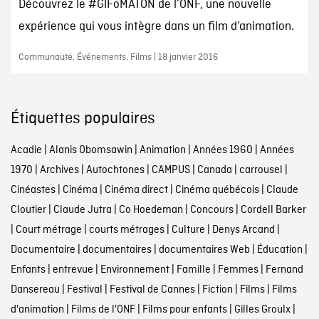
Découvrez le #GIFoMATON de l’ONF, une nouvelle
expérience qui vous intègre dans un film d’animation.
Communauté, Événements, Films | 18 janvier 2016
Étiquettes populaires
Acadie
|
Alanis Obomsawin
|
Animation
|
Années 1960
|
Années
1970
|
Archives
|
Autochtones
|
CAMPUS
|
Canada
|
carrousel
|
Cinéastes
|
Cinéma
|
Cinéma direct
|
Cinéma québécois
|
Claude
Cloutier
|
Claude Jutra
|
Co Hoedeman
|
Concours
|
Cordell Barker
|
Court métrage
|
courts métrages
|
Culture
|
Denys Arcand
|
Documentaire
|
documentaires
|
documentaires Web
|
Éducation
|
Enfants
|
entrevue
|
Environnement
|
Famille
|
Femmes
|
Fernand
Dansereau
|
Festival
|
Festival de Cannes
|
Fiction
|
Films
|
Films
d'animation
|
Films de l'ONF
|
Films pour enfants
|
Gilles Groulx
|