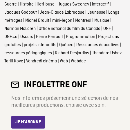
Guerre
|
Histoire
|
HotHouse
|
Hugues Sweeney
|
interactif
|
Jacques Godbout
|
Jean-Claude Labrecque
|
Jeunesse
|
Longs
métrages
|
Michel Brault
|
mini-leçon
|
Montréal
|
Musique
|
Norman McLaren
|
Office national du film du Canada
|
ONF
|
ONF.ca
|
Oscars
|
Pierre Perrault
|
Programmation
|
Projections
gratuites
|
projets interactifs
|
Québec
|
Ressources éducatives
|
ressources pédagogiques
|
Richard Desjardins
|
Theodore Ushev
|
Torill Kove
|
Vendredi cinéma
|
Web
|
Webdoc
INFOLETTRE ONF
Nos infolettres présentent une sélection de nos
meilleures productions, choisie avec soin.
JE M’ABONNE