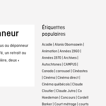
Étiquettes
nneur
populaires
Acadie
|
Alanis Obomsawin
|
ous au dépanneur
Animation
|
Années 1960
|
fé, un retrait au
Années 1970
|
Archives
|
ère, deux «
Autochtones
|
CAMPUS
|
Canada
|
carrousel
|
Cinéastes
|
Cinéma
|
Cinéma direct
|
Cinéma québécois
|
Claude
Cloutier
|
Claude Jutra
|
Co
Hoedeman
|
Concours
|
Cordell
Barker
|
Court métrage
|
courts