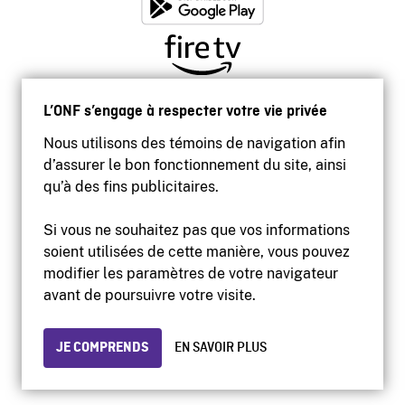
L’ONF s’engage à respecter votre vie privée
Nous utilisons des témoins de navigation afin
d’assurer le bon fonctionnement du site, ainsi
qu’à des fins publicitaires.
Si vous ne souhaitez pas que vos informations
soient utilisées de cette manière, vous pouvez
modifier les paramètres de votre navigateur
Accessibilité
avant de poursuivre votre visite.
Site institutionnel
Conditions d'utilisation
Protection des renseignements personnels
JE COMPRENDS
EN SAVOIR PLUS
© 2026 Office national du film du Canada