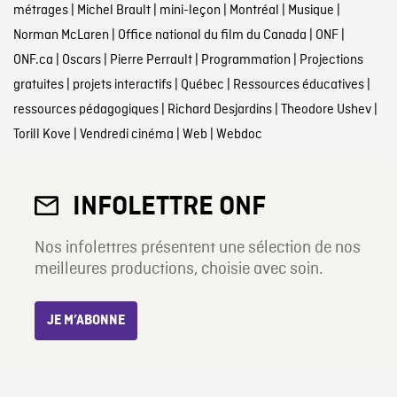
métrages
|
Michel Brault
|
mini-leçon
|
Montréal
|
Musique
|
Norman McLaren
|
Office national du film du Canada
|
ONF
|
ONF.ca
|
Oscars
|
Pierre Perrault
|
Programmation
|
Projections
gratuites
|
projets interactifs
|
Québec
|
Ressources éducatives
|
ressources pédagogiques
|
Richard Desjardins
|
Theodore Ushev
|
Torill Kove
|
Vendredi cinéma
|
Web
|
Webdoc
INFOLETTRE ONF
Nos infolettres présentent une sélection de nos
meilleures productions, choisie avec soin.
JE M’ABONNE