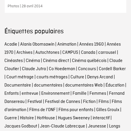
Photos | 28 avril 2014
Étiquettes populaires
Acadie
|
Alanis Obomsawin
|
Animation
|
Années 1960
|
Années
1970
|
Archives
|
Autochtones
|
CAMPUS
|
Canada
|
carrousel
|
Cinéastes
|
Cinéma
|
Cinéma direct
|
Cinéma québécois
|
Claude
Cloutier
|
Claude Jutra
|
Co Hoedeman
|
Concours
|
Cordell Barker
|
Court métrage
|
courts métrages
|
Culture
|
Denys Arcand
|
Documentaire
|
documentaires
|
documentaires Web
|
Éducation
|
Enfants
|
entrevue
|
Environnement
|
Famille
|
Femmes
|
Fernand
Dansereau
|
Festival
|
Festival de Cannes
|
Fiction
|
Films
|
Films
d'animation
|
Films de l'ONF
|
Films pour enfants
|
Gilles Groulx
|
Guerre
|
Histoire
|
HotHouse
|
Hugues Sweeney
|
interactif
|
Jacques Godbout
|
Jean-Claude Labrecque
|
Jeunesse
|
Longs