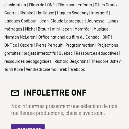
d'animation
|
Films de l'ONF
|
Films pour enfants
|
Gilles Groulx
|
Guerre
|
Histoire
|
HotHouse
|
Hugues Sweeney
|
interactif
|
Jacques Godbout
|
Jean-Claude Labrecque
|
Jeunesse
|
Longs
métrages
|
Michel Brault
|
mini-leçon
|
Montréal
|
Musique
|
Norman McLaren
|
Office national du film du Canada
|
ONF
|
ONF.ca
|
Oscars
|
Pierre Perrault
|
Programmation
|
Projections
gratuites
|
projets interactifs
|
Québec
|
Ressources éducatives
|
ressources pédagogiques
|
Richard Desjardins
|
Theodore Ushev
|
Torill Kove
|
Vendredi cinéma
|
Web
|
Webdoc
INFOLETTRE ONF
Nos infolettres présentent une sélection de nos
meilleures productions, choisie avec soin.