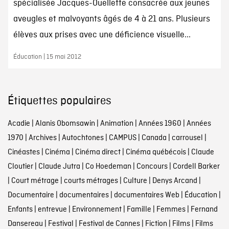
spécialisée Jacques-Ouellette consacrée aux jeunes
aveugles et malvoyants âgés de 4 à 21 ans. Plusieurs
élèves aux prises avec une déficience visuelle...
Éducation | 15 mai 2012
Étiquettes populaires
Acadie
|
Alanis Obomsawin
|
Animation
|
Années 1960
|
Années
1970
|
Archives
|
Autochtones
|
CAMPUS
|
Canada
|
carrousel
|
Cinéastes
|
Cinéma
|
Cinéma direct
|
Cinéma québécois
|
Claude
Cloutier
|
Claude Jutra
|
Co Hoedeman
|
Concours
|
Cordell Barker
|
Court métrage
|
courts métrages
|
Culture
|
Denys Arcand
|
Documentaire
|
documentaires
|
documentaires Web
|
Éducation
|
Enfants
|
entrevue
|
Environnement
|
Famille
|
Femmes
|
Fernand
Dansereau
|
Festival
|
Festival de Cannes
|
Fiction
|
Films
|
Films