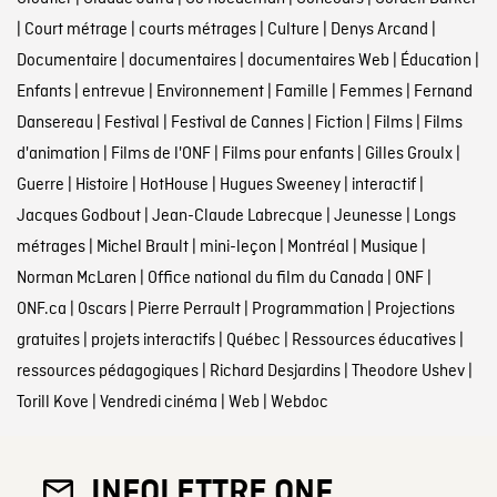
|
Court métrage
|
courts métrages
|
Culture
|
Denys Arcand
|
Documentaire
|
documentaires
|
documentaires Web
|
Éducation
|
Enfants
|
entrevue
|
Environnement
|
Famille
|
Femmes
|
Fernand
Dansereau
|
Festival
|
Festival de Cannes
|
Fiction
|
Films
|
Films
d'animation
|
Films de l'ONF
|
Films pour enfants
|
Gilles Groulx
|
Guerre
|
Histoire
|
HotHouse
|
Hugues Sweeney
|
interactif
|
Jacques Godbout
|
Jean-Claude Labrecque
|
Jeunesse
|
Longs
métrages
|
Michel Brault
|
mini-leçon
|
Montréal
|
Musique
|
Norman McLaren
|
Office national du film du Canada
|
ONF
|
ONF.ca
|
Oscars
|
Pierre Perrault
|
Programmation
|
Projections
gratuites
|
projets interactifs
|
Québec
|
Ressources éducatives
|
ressources pédagogiques
|
Richard Desjardins
|
Theodore Ushev
|
Torill Kove
|
Vendredi cinéma
|
Web
|
Webdoc
INFOLETTRE ONF