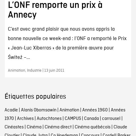
L’ONF remporte un prix à
Annecy
C’est avec grand plaisir que nous avons appris la
bonne nouvelle ce week-end : l’ONF a remporté le Prix
« Jean-Luc Xiberras » de la première œuvre pour
Świteź –...
Animation, Industrie | 13 juin 2011
Étiquettes populaires
Acadie
|
Alanis Obomsawin
|
Animation
|
Années 1960
|
Années
1970
|
Archives
|
Autochtones
|
CAMPUS
|
Canada
|
carrousel
|
Cinéastes
|
Cinéma
|
Cinéma direct
|
Cinéma québécois
|
Claude
Cloutier
|
Claude Jutra
|
Co Hoedeman
|
Concours
|
Cordell Barker