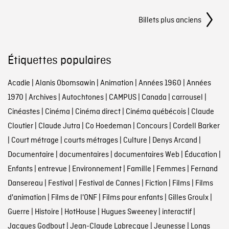
Navigation
Billets plus anciens
Étiquettes populaires
Acadie
|
Alanis Obomsawin
|
Animation
|
Années 1960
|
Années
1970
|
Archives
|
Autochtones
|
CAMPUS
|
Canada
|
carrousel
|
Cinéastes
|
Cinéma
|
Cinéma direct
|
Cinéma québécois
|
Claude
Cloutier
|
Claude Jutra
|
Co Hoedeman
|
Concours
|
Cordell Barker
|
Court métrage
|
courts métrages
|
Culture
|
Denys Arcand
|
Documentaire
|
documentaires
|
documentaires Web
|
Éducation
|
Enfants
|
entrevue
|
Environnement
|
Famille
|
Femmes
|
Fernand
Dansereau
|
Festival
|
Festival de Cannes
|
Fiction
|
Films
|
Films
d'animation
|
Films de l'ONF
|
Films pour enfants
|
Gilles Groulx
|
Guerre
|
Histoire
|
HotHouse
|
Hugues Sweeney
|
interactif
|
Jacques Godbout
|
Jean-Claude Labrecque
|
Jeunesse
|
Longs