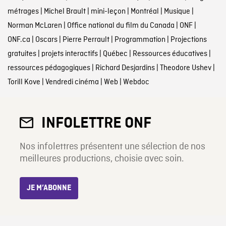
métrages
|
Michel Brault
|
mini-leçon
|
Montréal
|
Musique
|
Norman McLaren
|
Office national du film du Canada
|
ONF
|
ONF.ca
|
Oscars
|
Pierre Perrault
|
Programmation
|
Projections
gratuites
|
projets interactifs
|
Québec
|
Ressources éducatives
|
ressources pédagogiques
|
Richard Desjardins
|
Theodore Ushev
|
Torill Kove
|
Vendredi cinéma
|
Web
|
Webdoc
INFOLETTRE ONF
Nos infolettres présentent une sélection de nos
meilleures productions, choisie avec soin.
JE M’ABONNE