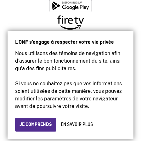
L’ONF s’engage à respecter votre vie privée
Nous utilisons des témoins de navigation afin
d’assurer le bon fonctionnement du site, ainsi
qu’à des fins publicitaires.
Si vous ne souhaitez pas que vos informations
soient utilisées de cette manière, vous pouvez
modifier les paramètres de votre navigateur
Accessibilité
avant de poursuivre votre visite.
Site institutionnel
Conditions d'utilisation
Protection des renseignements personnels
JE COMPRENDS
EN SAVOIR PLUS
© 2026 Office national du film du Canada