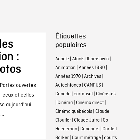
Étiquettes
des
populaires
on :
Acadie
|
Alanis Obomsawin
|
otos
Animation
|
Années 1960
|
Années 1970
|
Archives
|
 Portes ouvertes
Autochtones
|
CAMPUS
|
Canada
|
carrousel
|
Cinéastes
r ceux et celles
|
Cinéma
|
Cinéma direct
|
se aujourd’hui
Cinéma québécois
|
Claude
..
Cloutier
|
Claude Jutra
|
Co
Hoedeman
|
Concours
|
Cordell
Barker
|
Court métrage
|
courts