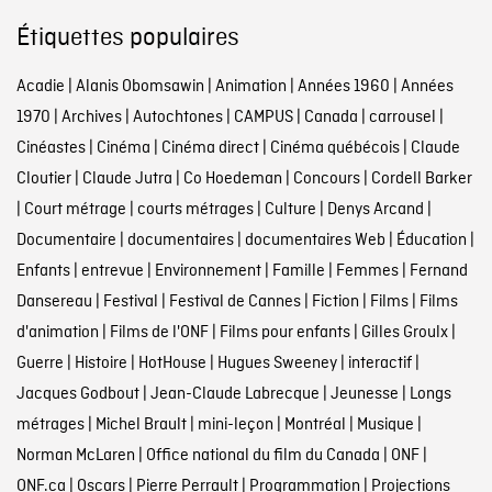
Étiquettes populaires
Acadie
|
Alanis Obomsawin
|
Animation
|
Années 1960
|
Années
1970
|
Archives
|
Autochtones
|
CAMPUS
|
Canada
|
carrousel
|
Cinéastes
|
Cinéma
|
Cinéma direct
|
Cinéma québécois
|
Claude
Cloutier
|
Claude Jutra
|
Co Hoedeman
|
Concours
|
Cordell Barker
|
Court métrage
|
courts métrages
|
Culture
|
Denys Arcand
|
Documentaire
|
documentaires
|
documentaires Web
|
Éducation
|
Enfants
|
entrevue
|
Environnement
|
Famille
|
Femmes
|
Fernand
Dansereau
|
Festival
|
Festival de Cannes
|
Fiction
|
Films
|
Films
d'animation
|
Films de l'ONF
|
Films pour enfants
|
Gilles Groulx
|
Guerre
|
Histoire
|
HotHouse
|
Hugues Sweeney
|
interactif
|
Jacques Godbout
|
Jean-Claude Labrecque
|
Jeunesse
|
Longs
métrages
|
Michel Brault
|
mini-leçon
|
Montréal
|
Musique
|
Norman McLaren
|
Office national du film du Canada
|
ONF
|
ONF.ca
|
Oscars
|
Pierre Perrault
|
Programmation
|
Projections