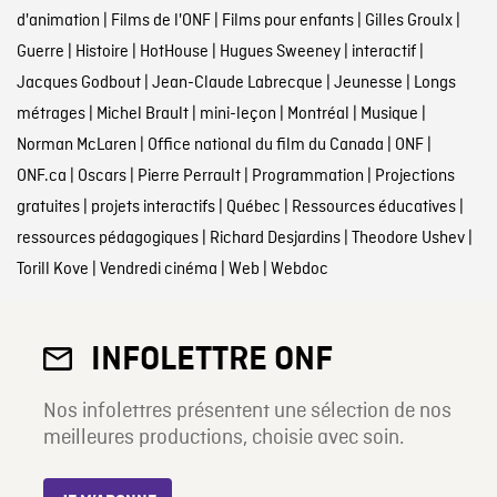
d'animation
|
Films de l'ONF
|
Films pour enfants
|
Gilles Groulx
|
Guerre
|
Histoire
|
HotHouse
|
Hugues Sweeney
|
interactif
|
Jacques Godbout
|
Jean-Claude Labrecque
|
Jeunesse
|
Longs
métrages
|
Michel Brault
|
mini-leçon
|
Montréal
|
Musique
|
Norman McLaren
|
Office national du film du Canada
|
ONF
|
ONF.ca
|
Oscars
|
Pierre Perrault
|
Programmation
|
Projections
gratuites
|
projets interactifs
|
Québec
|
Ressources éducatives
|
ressources pédagogiques
|
Richard Desjardins
|
Theodore Ushev
|
Torill Kove
|
Vendredi cinéma
|
Web
|
Webdoc
INFOLETTRE ONF
Nos infolettres présentent une sélection de nos
meilleures productions, choisie avec soin.