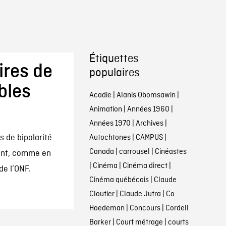
Étiquettes
res de
populaires
bles
Acadie
|
Alanis Obomsawin
|
Animation
|
Années 1960
|
Années 1970
|
Archives
|
s de bipolarité
Autochtones
|
CAMPUS
|
Canada
|
carrousel
|
Cinéastes
ment, comme en
|
Cinéma
|
Cinéma direct
|
e l’ONF.
Cinéma québécois
|
Claude
Cloutier
|
Claude Jutra
|
Co
Hoedeman
|
Concours
|
Cordell
Barker
|
Court métrage
|
courts