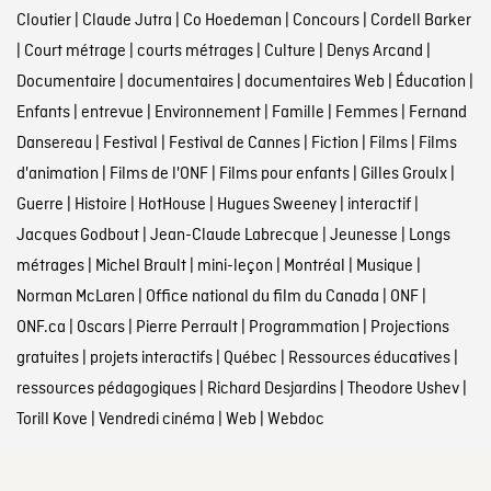
Cloutier
|
Claude Jutra
|
Co Hoedeman
|
Concours
|
Cordell Barker
|
Court métrage
|
courts métrages
|
Culture
|
Denys Arcand
|
Documentaire
|
documentaires
|
documentaires Web
|
Éducation
|
Enfants
|
entrevue
|
Environnement
|
Famille
|
Femmes
|
Fernand
Dansereau
|
Festival
|
Festival de Cannes
|
Fiction
|
Films
|
Films
d'animation
|
Films de l'ONF
|
Films pour enfants
|
Gilles Groulx
|
Guerre
|
Histoire
|
HotHouse
|
Hugues Sweeney
|
interactif
|
Jacques Godbout
|
Jean-Claude Labrecque
|
Jeunesse
|
Longs
métrages
|
Michel Brault
|
mini-leçon
|
Montréal
|
Musique
|
Norman McLaren
|
Office national du film du Canada
|
ONF
|
ONF.ca
|
Oscars
|
Pierre Perrault
|
Programmation
|
Projections
gratuites
|
projets interactifs
|
Québec
|
Ressources éducatives
|
ressources pédagogiques
|
Richard Desjardins
|
Theodore Ushev
|
Torill Kove
|
Vendredi cinéma
|
Web
|
Webdoc