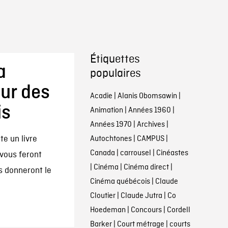
Étiquettes
a
populaires
sur des
Acadie
|
Alanis Obomsawin
|
is
Animation
|
Années 1960
|
Années 1970
|
Archives
|
te un livre
Autochtones
|
CAMPUS
|
Canada
|
carrousel
|
Cinéastes
 vous feront
|
Cinéma
|
Cinéma direct
|
s donneront le
Cinéma québécois
|
Claude
Cloutier
|
Claude Jutra
|
Co
Hoedeman
|
Concours
|
Cordell
Barker
|
Court métrage
|
courts