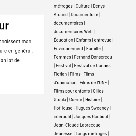
métrages
|
Culture
|
Denys
Arcand
|
Documentaire
|
ur
documentaires
|
documentaires Web
|
Éducation
|
Enfants
|
entrevue
|
onnaissent mon
Environnement
|
Famille
|
ture en général.
Femmes
|
Fernand Dansereau
on lot de
|
Festival
|
Festival de Cannes
|
Fiction
|
Films
|
Films
d'animation
|
Films de l'ONF
|
Films pour enfants
|
Gilles
Groulx
|
Guerre
|
Histoire
|
HotHouse
|
Hugues Sweeney
|
interactif
|
Jacques Godbout
|
Jean-Claude Labrecque
|
Jeunesse
|
Longs métrages
|