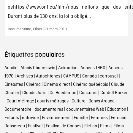
oehttps://www.onf.ca/film/nous_netions_que_des_enfa
Durant plus de 130 ans, la loi a obligé...
Documentaire, Films | 21 mars 2013
Étiquettes populaires
Acadie
|
Alanis Obomsawin
|
Animation
|
Années 1960
|
Années
1970
|
Archives
|
Autochtones
|
CAMPUS
|
Canada
|
carrousel
|
Cinéastes
|
Cinéma
|
Cinéma direct
|
Cinéma québécois
|
Claude
Cloutier
|
Claude Jutra
|
Co Hoedeman
|
Concours
|
Cordell Barker
|
Court métrage
|
courts métrages
|
Culture
|
Denys Arcand
|
Documentaire
|
documentaires
|
documentaires Web
|
Éducation
|
Enfants
|
entrevue
|
Environnement
|
Famille
|
Femmes
|
Fernand
Dansereau
|
Festival
|
Festival de Cannes
|
Fiction
|
Films
|
Films