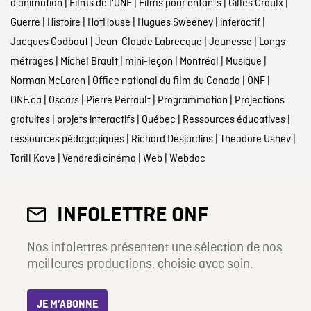
d'animation
|
Films de l'ONF
|
Films pour enfants
|
Gilles Groulx
|
Guerre
|
Histoire
|
HotHouse
|
Hugues Sweeney
|
interactif
|
Jacques Godbout
|
Jean-Claude Labrecque
|
Jeunesse
|
Longs
métrages
|
Michel Brault
|
mini-leçon
|
Montréal
|
Musique
|
Norman McLaren
|
Office national du film du Canada
|
ONF
|
ONF.ca
|
Oscars
|
Pierre Perrault
|
Programmation
|
Projections
gratuites
|
projets interactifs
|
Québec
|
Ressources éducatives
|
ressources pédagogiques
|
Richard Desjardins
|
Theodore Ushev
|
Torill Kove
|
Vendredi cinéma
|
Web
|
Webdoc
INFOLETTRE ONF
Nos infolettres présentent une sélection de nos
meilleures productions, choisie avec soin.
JE M’ABONNE