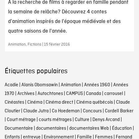
À la recherche de films à regarder en famille pendant
la semaine de relâche? Découvrez 4 contes
d'animation inspirés de l'époque médiévale et des
quatre saisons de l'année.
Animation, Fictions | 15 février 2016
Étiquettes populaires
Acadie
|
Alanis Obomsawin
|
Animation
|
Années 1960
|
Années
1970
|
Archives
|
Autochtones
|
CAMPUS
|
Canada
|
carrousel
|
Cinéastes
|
Cinéma
|
Cinéma direct
|
Cinéma québécois
|
Claude
Cloutier
|
Claude Jutra
|
Co Hoedeman
|
Concours
|
Cordell Barker
|
Court métrage
|
courts métrages
|
Culture
|
Denys Arcand
|
Documentaire
|
documentaires
|
documentaires Web
|
Éducation
|
Enfants
|
entrevue
|
Environnement
|
Famille
|
Femmes
|
Fernand