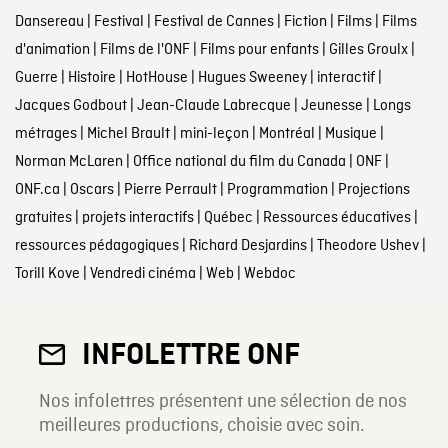
Dansereau
|
Festival
|
Festival de Cannes
|
Fiction
|
Films
|
Films
d'animation
|
Films de l'ONF
|
Films pour enfants
|
Gilles Groulx
|
Guerre
|
Histoire
|
HotHouse
|
Hugues Sweeney
|
interactif
|
Jacques Godbout
|
Jean-Claude Labrecque
|
Jeunesse
|
Longs
métrages
|
Michel Brault
|
mini-leçon
|
Montréal
|
Musique
|
Norman McLaren
|
Office national du film du Canada
|
ONF
|
ONF.ca
|
Oscars
|
Pierre Perrault
|
Programmation
|
Projections
gratuites
|
projets interactifs
|
Québec
|
Ressources éducatives
|
ressources pédagogiques
|
Richard Desjardins
|
Theodore Ushev
|
Torill Kove
|
Vendredi cinéma
|
Web
|
Webdoc
INFOLETTRE ONF
Nos infolettres présentent une sélection de nos
meilleures productions, choisie avec soin.