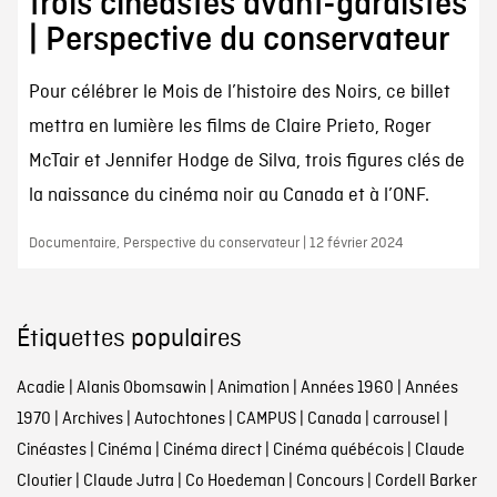
trois cinéastes avant-gardistes
| Perspective du conservateur
Pour célébrer le Mois de l’histoire des Noirs, ce billet
mettra en lumière les films de Claire Prieto, Roger
McTair et Jennifer Hodge de Silva, trois figures clés de
la naissance du cinéma noir au Canada et à l’ONF.
Documentaire, Perspective du conservateur | 12 février 2024
Étiquettes populaires
Acadie
|
Alanis Obomsawin
|
Animation
|
Années 1960
|
Années
1970
|
Archives
|
Autochtones
|
CAMPUS
|
Canada
|
carrousel
|
Cinéastes
|
Cinéma
|
Cinéma direct
|
Cinéma québécois
|
Claude
Cloutier
|
Claude Jutra
|
Co Hoedeman
|
Concours
|
Cordell Barker