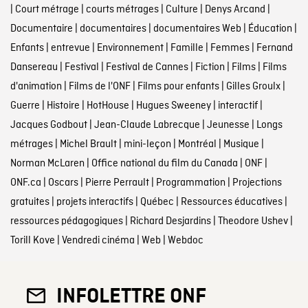
|
Court métrage
|
courts métrages
|
Culture
|
Denys Arcand
|
Documentaire
|
documentaires
|
documentaires Web
|
Éducation
|
Enfants
|
entrevue
|
Environnement
|
Famille
|
Femmes
|
Fernand
Dansereau
|
Festival
|
Festival de Cannes
|
Fiction
|
Films
|
Films
d'animation
|
Films de l'ONF
|
Films pour enfants
|
Gilles Groulx
|
Guerre
|
Histoire
|
HotHouse
|
Hugues Sweeney
|
interactif
|
Jacques Godbout
|
Jean-Claude Labrecque
|
Jeunesse
|
Longs
métrages
|
Michel Brault
|
mini-leçon
|
Montréal
|
Musique
|
Norman McLaren
|
Office national du film du Canada
|
ONF
|
ONF.ca
|
Oscars
|
Pierre Perrault
|
Programmation
|
Projections
gratuites
|
projets interactifs
|
Québec
|
Ressources éducatives
|
ressources pédagogiques
|
Richard Desjardins
|
Theodore Ushev
|
Torill Kove
|
Vendredi cinéma
|
Web
|
Webdoc
INFOLETTRE ONF