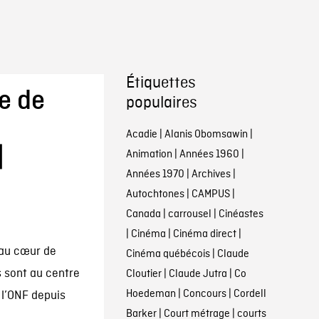
Étiquettes
e de
populaires
Acadie
|
Alanis Obomsawin
|
|
Animation
|
Années 1960
|
Années 1970
|
Archives
|
Autochtones
|
CAMPUS
|
Canada
|
carrousel
|
Cinéastes
|
Cinéma
|
Cinéma direct
|
 au cœur de
Cinéma québécois
|
Claude
s sont au centre
Cloutier
|
Claude Jutra
|
Co
Hoedeman
|
Concours
|
Cordell
 l’ONF depuis
Barker
|
Court métrage
|
courts