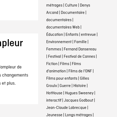
métrages
|
Culture
|
Denys
Arcand
|
Documentaire
|
documentaires
|
documentaires Web
|
Éducation
|
Enfants
|
entrevue
|
mpleur
Environnement
|
Famille
|
Femmes
|
Fernand Dansereau
|
Festival
|
Festival de Cannes
|
Fiction
|
Films
|
Films
L’ampleur de
d'animation
|
Films de l'ONF
|
les changements
Films pour enfants
|
Gilles
 et plus.
Groulx
|
Guerre
|
Histoire
|
HotHouse
|
Hugues Sweeney
|
interactif
|
Jacques Godbout
|
Jean-Claude Labrecque
|
Jeunesse
|
Longs métrages
|