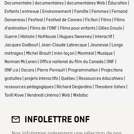
Documentaire
|
documentaires
|
documentaires Web
|
Éducation
|
Enfants
|
entrevue
|
Environnement
|
Famille
|
Femmes
|
Fernand
Dansereau
|
Festival
|
Festival de Cannes
|
Fiction
|
Films
|
Films
d'animation
|
Films de l'ONF
|
Films pour enfants
|
Gilles Groulx
|
Guerre
|
Histoire
|
HotHouse
|
Hugues Sweeney
|
interactif
|
Jacques Godbout
|
Jean-Claude Labrecque
|
Jeunesse
|
Longs
métrages
|
Michel Brault
|
mini-leçon
|
Montréal
|
Musique
|
Norman McLaren
|
Office national du film du Canada
|
ONF
|
ONF.ca
|
Oscars
|
Pierre Perrault
|
Programmation
|
Projections
gratuites
|
projets interactifs
|
Québec
|
Ressources éducatives
|
ressources pédagogiques
|
Richard Desjardins
|
Theodore Ushev
|
Torill Kove
|
Vendredi cinéma
|
Web
|
Webdoc
INFOLETTRE ONF
Nos infolettres présentent une sélection de nos