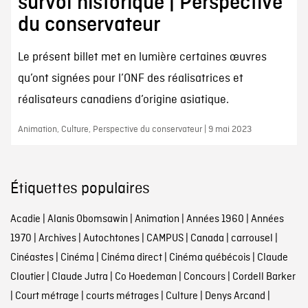
survol historique | Perspective
du conservateur
Le présent billet met en lumière certaines œuvres
qu’ont signées pour l’ONF des réalisatrices et
réalisateurs canadiens d’origine asiatique.
Animation, Culture, Perspective du conservateur | 9 mai 2023
Étiquettes populaires
Acadie
|
Alanis Obomsawin
|
Animation
|
Années 1960
|
Années
1970
|
Archives
|
Autochtones
|
CAMPUS
|
Canada
|
carrousel
|
Cinéastes
|
Cinéma
|
Cinéma direct
|
Cinéma québécois
|
Claude
Cloutier
|
Claude Jutra
|
Co Hoedeman
|
Concours
|
Cordell Barker
|
Court métrage
|
courts métrages
|
Culture
|
Denys Arcand
|