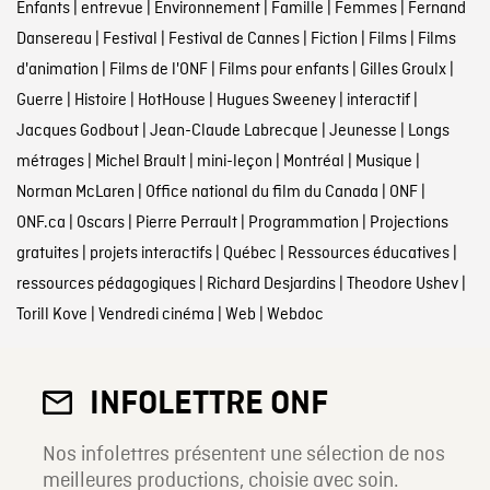
Enfants
|
entrevue
|
Environnement
|
Famille
|
Femmes
|
Fernand
Dansereau
|
Festival
|
Festival de Cannes
|
Fiction
|
Films
|
Films
d'animation
|
Films de l'ONF
|
Films pour enfants
|
Gilles Groulx
|
Guerre
|
Histoire
|
HotHouse
|
Hugues Sweeney
|
interactif
|
Jacques Godbout
|
Jean-Claude Labrecque
|
Jeunesse
|
Longs
métrages
|
Michel Brault
|
mini-leçon
|
Montréal
|
Musique
|
Norman McLaren
|
Office national du film du Canada
|
ONF
|
ONF.ca
|
Oscars
|
Pierre Perrault
|
Programmation
|
Projections
gratuites
|
projets interactifs
|
Québec
|
Ressources éducatives
|
ressources pédagogiques
|
Richard Desjardins
|
Theodore Ushev
|
Torill Kove
|
Vendredi cinéma
|
Web
|
Webdoc
INFOLETTRE ONF
Nos infolettres présentent une sélection de nos
meilleures productions, choisie avec soin.