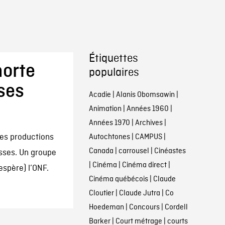
Étiquettes
horte
populaires
ses
Acadie
|
Alanis Obomsawin
|
Animation
|
Années 1960
|
Années 1970
|
Archives
|
des productions
Autochtones
|
CAMPUS
|
Canada
|
carrousel
|
Cinéastes
usses. Un groupe
|
Cinéma
|
Cinéma direct
|
espère) l’ONF.
Cinéma québécois
|
Claude
Cloutier
|
Claude Jutra
|
Co
Hoedeman
|
Concours
|
Cordell
Barker
|
Court métrage
|
courts