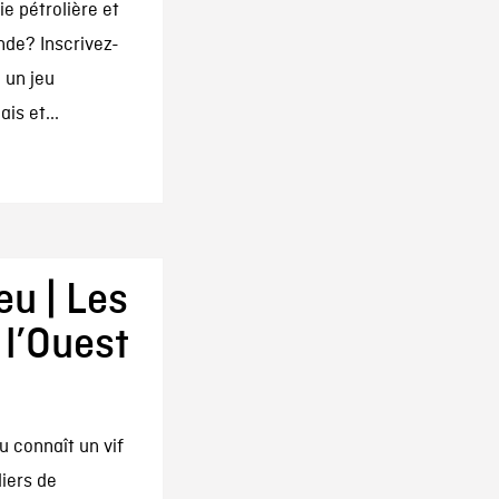
ie pétrolière et
nde? Inscrivez-
 un jeu
is et...
eu | Les
l’Ouest
eu connaît un vif
liers de