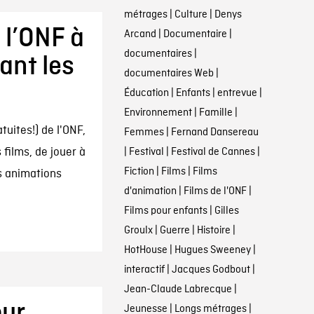
métrages
|
Culture
|
Denys
 l’ONF à
Arcand
|
Documentaire
|
documentaires
|
ant les
documentaires Web
|
Éducation
|
Enfants
|
entrevue
|
Environnement
|
Famille
|
tuites!) de l'ONF,
Femmes
|
Fernand Dansereau
films, de jouer à
|
Festival
|
Festival de Cannes
|
Fiction
|
Films
|
Films
es animations
d'animation
|
Films de l'ONF
|
Films pour enfants
|
Gilles
Groulx
|
Guerre
|
Histoire
|
HotHouse
|
Hugues Sweeney
|
interactif
|
Jacques Godbout
|
Jean-Claude Labrecque
|
our
Jeunesse
|
Longs métrages
|