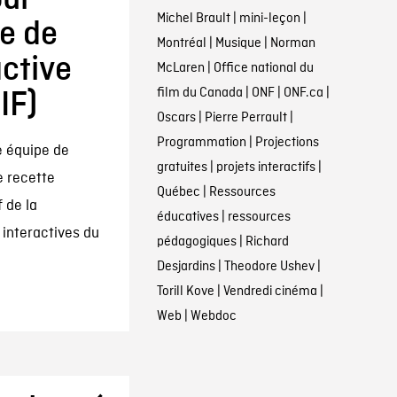
Michel Brault
|
mini-leçon
|
e de
Montréal
|
Musique
|
Norman
active
McLaren
|
Office national du
film du Canada
|
ONF
|
ONF.ca
|
IF)
Oscars
|
Pierre Perrault
|
Programmation
|
Projections
e équipe de
gratuites
|
projets interactifs
|
e recette
Québec
|
Ressources
 de la
éducatives
|
ressources
 interactives du
pédagogiques
|
Richard
Desjardins
|
Theodore Ushev
|
Torill Kove
|
Vendredi cinéma
|
Web
|
Webdoc