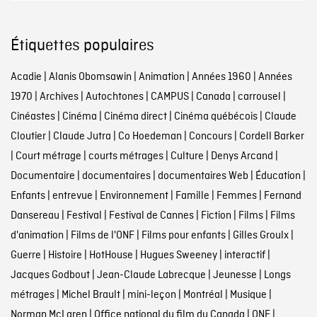
Étiquettes populaires
Acadie
|
Alanis Obomsawin
|
Animation
|
Années 1960
|
Années
1970
|
Archives
|
Autochtones
|
CAMPUS
|
Canada
|
carrousel
|
Cinéastes
|
Cinéma
|
Cinéma direct
|
Cinéma québécois
|
Claude
Cloutier
|
Claude Jutra
|
Co Hoedeman
|
Concours
|
Cordell Barker
|
Court métrage
|
courts métrages
|
Culture
|
Denys Arcand
|
Documentaire
|
documentaires
|
documentaires Web
|
Éducation
|
Enfants
|
entrevue
|
Environnement
|
Famille
|
Femmes
|
Fernand
Dansereau
|
Festival
|
Festival de Cannes
|
Fiction
|
Films
|
Films
d'animation
|
Films de l'ONF
|
Films pour enfants
|
Gilles Groulx
|
Guerre
|
Histoire
|
HotHouse
|
Hugues Sweeney
|
interactif
|
Jacques Godbout
|
Jean-Claude Labrecque
|
Jeunesse
|
Longs
métrages
|
Michel Brault
|
mini-leçon
|
Montréal
|
Musique
|
Norman McLaren
|
Office national du film du Canada
|
ONF
|