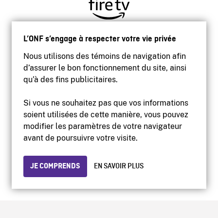
L’ONF s’engage à respecter votre vie privée
Nous utilisons des témoins de navigation afin
d’assurer le bon fonctionnement du site, ainsi
qu’à des fins publicitaires.
Si vous ne souhaitez pas que vos informations
soient utilisées de cette manière, vous pouvez
modifier les paramètres de votre navigateur
Accessibilité
avant de poursuivre votre visite.
Site institutionnel
Conditions d'utilisation
Protection des renseignements personnels
JE COMPRENDS
EN SAVOIR PLUS
© 2026 Office national du film du Canada