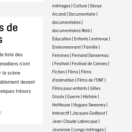
métrages
|
Culture
|
Denys
Arcand
|
Documentaire
|
documentaires
|
s de
documentaires Web
|
s
Éducation
|
Enfants
|
entrevue
|
Environnement
|
Famille
|
a liste des
Femmes
|
Fernand Dansereau
nadiens n’ont
|
Festival
|
Festival de Cannes
|
Fiction
|
Films
|
Films
r la scène
d'animation
|
Films de l'ONF
|
rtablement devant
Films pour enfants
|
Gilles
uelques trésors
Groulx
|
Guerre
|
Histoire
|
HotHouse
|
Hugues Sweeney
|
interactif
|
Jacques Godbout
|
17
Jean-Claude Labrecque
|
Jeunesse
|
Longs métrages
|