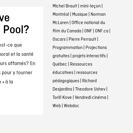
Michel Brault
|
mini-leçon
|
Montréal
|
Musique
|
Norman
êve
McLaren
|
Office national du
 Pool?
film du Canada
|
ONF
|
ONF.ca
|
Oscars
|
Pierre Perrault
|
est-ce que
Programmation
|
Projections
oral et la santé
gratuites
|
projets interactifs
|
eurs affamés? En
Québec
|
Ressources
 pour y tourner
éducatives
|
ressources
pédagogiques
|
Richard
» à la
Desjardins
|
Theodore Ushev
|
Torill Kove
|
Vendredi cinéma
|
Web
|
Webdoc