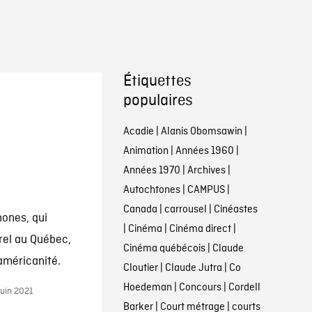
Étiquettes
populaires
Acadie
|
Alanis Obomsawin
|
Animation
|
Années 1960
|
Années 1970
|
Archives
|
Autochtones
|
CAMPUS
|
Canada
|
carrousel
|
Cinéastes
hones, qui
|
Cinéma
|
Cinéma direct
|
rel au Québec,
Cinéma québécois
|
Claude
 américanité.
Cloutier
|
Claude Jutra
|
Co
Hoedeman
|
Concours
|
Cordell
juin 2021
Barker
|
Court métrage
|
courts