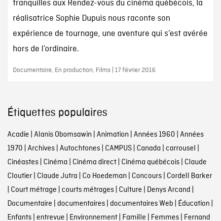
tranquilles aux Rendez-vous du cinéma québécois, la
réalisatrice Sophie Dupuis nous raconte son
expérience de tournage, une aventure qui s’est avérée
hors de l’ordinaire.
Documentaire, En production, Films | 17 février 2016
Étiquettes populaires
Acadie
|
Alanis Obomsawin
|
Animation
|
Années 1960
|
Années
1970
|
Archives
|
Autochtones
|
CAMPUS
|
Canada
|
carrousel
|
Cinéastes
|
Cinéma
|
Cinéma direct
|
Cinéma québécois
|
Claude
Cloutier
|
Claude Jutra
|
Co Hoedeman
|
Concours
|
Cordell Barker
|
Court métrage
|
courts métrages
|
Culture
|
Denys Arcand
|
Documentaire
|
documentaires
|
documentaires Web
|
Éducation
|
Enfants
|
entrevue
|
Environnement
|
Famille
|
Femmes
|
Fernand