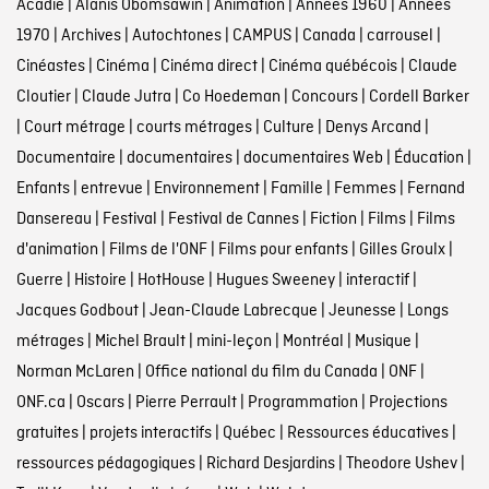
Acadie
|
Alanis Obomsawin
|
Animation
|
Années 1960
|
Années
1970
|
Archives
|
Autochtones
|
CAMPUS
|
Canada
|
carrousel
|
Cinéastes
|
Cinéma
|
Cinéma direct
|
Cinéma québécois
|
Claude
Cloutier
|
Claude Jutra
|
Co Hoedeman
|
Concours
|
Cordell Barker
|
Court métrage
|
courts métrages
|
Culture
|
Denys Arcand
|
Documentaire
|
documentaires
|
documentaires Web
|
Éducation
|
Enfants
|
entrevue
|
Environnement
|
Famille
|
Femmes
|
Fernand
Dansereau
|
Festival
|
Festival de Cannes
|
Fiction
|
Films
|
Films
d'animation
|
Films de l'ONF
|
Films pour enfants
|
Gilles Groulx
|
Guerre
|
Histoire
|
HotHouse
|
Hugues Sweeney
|
interactif
|
Jacques Godbout
|
Jean-Claude Labrecque
|
Jeunesse
|
Longs
métrages
|
Michel Brault
|
mini-leçon
|
Montréal
|
Musique
|
Norman McLaren
|
Office national du film du Canada
|
ONF
|
ONF.ca
|
Oscars
|
Pierre Perrault
|
Programmation
|
Projections
gratuites
|
projets interactifs
|
Québec
|
Ressources éducatives
|
ressources pédagogiques
|
Richard Desjardins
|
Theodore Ushev
|