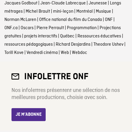
Jacques Godbout
|
Jean-Claude Labrecque
|
Jeunesse
|
Longs
métrages
|
Michel Brault
|
mini-leçon
|
Montréal
|
Musique
|
Norman McLaren
|
Office national du film du Canada
|
ONF
|
ONF.ca
|
Oscars
|
Pierre Perrault
|
Programmation
|
Projections
gratuites
|
projets interactifs
|
Québec
|
Ressources éducatives
|
ressources pédagogiques
|
Richard Desjardins
|
Theodore Ushev
|
Torill Kove
|
Vendredi cinéma
|
Web
|
Webdoc
INFOLETTRE ONF
Nos infolettres présentent une sélection de nos
meilleures productions, choisie avec soin.
JE M’ABONNE