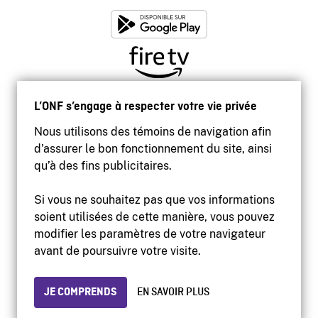
L’ONF s’engage à respecter votre vie privée
Nous utilisons des témoins de navigation afin
d’assurer le bon fonctionnement du site, ainsi
qu’à des fins publicitaires.
Si vous ne souhaitez pas que vos informations
soient utilisées de cette manière, vous pouvez
modifier les paramètres de votre navigateur
Accessibilité
avant de poursuivre votre visite.
Site institutionnel
Conditions d'utilisation
Protection des renseignements personnels
JE COMPRENDS
EN SAVOIR PLUS
© 2026 Office national du film du Canada