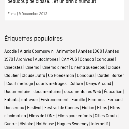
beaucoup de classe... et un brin d'humour!
Films | 9 Décembre 2013
Étiquettes populaires
Acadie
|
Alanis Obomsawin
|
Animation
|
Années 1960
|
Années
1970
|
Archives
|
Autochtones
|
CAMPUS
|
Canada
|
carrousel
|
Cinéastes
|
Cinéma
|
Cinéma direct
|
Cinéma québécois
|
Claude
Cloutier
|
Claude Jutra
|
Co Hoedeman
|
Concours
|
Cordell Barker
|
Court métrage
|
courts métrages
|
Culture
|
Denys Arcand
|
Documentaire
|
documentaires
|
documentaires Web
|
Éducation
|
Enfants
|
entrevue
|
Environnement
|
Famille
|
Femmes
|
Fernand
Dansereau
|
Festival
|
Festival de Cannes
|
Fiction
|
Films
|
Films
d'animation
|
Films de l'ONF
|
Films pour enfants
|
Gilles Groulx
|
Guerre
|
Histoire
|
HotHouse
|
Hugues Sweeney
|
interactif
|