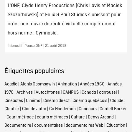
L'ONF, Clyde Henry Productions (Chris Lavis et Maciek
Szczerbowski) et Felix & Paul Studios s'unissent pour
créer une œuvre de réalité virtuelle complètement
hors norme : Gymnasia.
Interactif, Pause ONF | 21 août 2019
Étiquettes populaires
Acadie
|
Alanis Obomsawin
|
Animation
|
Années 1960
|
Années
1970
|
Archives
|
Autochtones
|
CAMPUS
|
Canada
|
carrousel
|
Cinéastes
|
Cinéma
|
Cinéma direct
|
Cinéma québécois
|
Claude
Cloutier
|
Claude Jutra
|
Co Hoedeman
|
Concours
|
Cordell Barker
|
Court métrage
|
courts métrages
|
Culture
|
Denys Arcand
|
Documentaire
|
documentaires
|
documentaires Web
|
Éducation
|