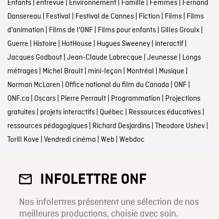
Enfants
|
entrevue
|
Environnement
|
Famille
|
Femmes
|
Fernand
Dansereau
|
Festival
|
Festival de Cannes
|
Fiction
|
Films
|
Films
d'animation
|
Films de l'ONF
|
Films pour enfants
|
Gilles Groulx
|
Guerre
|
Histoire
|
HotHouse
|
Hugues Sweeney
|
interactif
|
Jacques Godbout
|
Jean-Claude Labrecque
|
Jeunesse
|
Longs
métrages
|
Michel Brault
|
mini-leçon
|
Montréal
|
Musique
|
Norman McLaren
|
Office national du film du Canada
|
ONF
|
ONF.ca
|
Oscars
|
Pierre Perrault
|
Programmation
|
Projections
gratuites
|
projets interactifs
|
Québec
|
Ressources éducatives
|
ressources pédagogiques
|
Richard Desjardins
|
Theodore Ushev
|
Torill Kove
|
Vendredi cinéma
|
Web
|
Webdoc
INFOLETTRE ONF
Nos infolettres présentent une sélection de nos
meilleures productions, choisie avec soin.