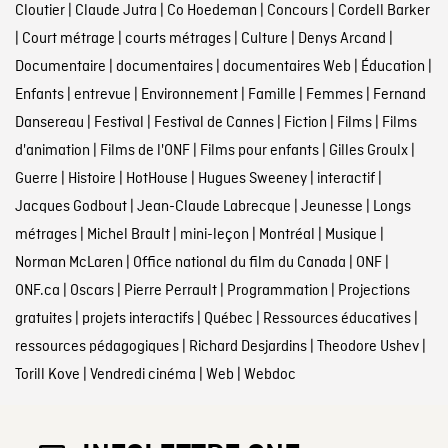
Cloutier
|
Claude Jutra
|
Co Hoedeman
|
Concours
|
Cordell Barker
|
Court métrage
|
courts métrages
|
Culture
|
Denys Arcand
|
Documentaire
|
documentaires
|
documentaires Web
|
Éducation
|
Enfants
|
entrevue
|
Environnement
|
Famille
|
Femmes
|
Fernand
Dansereau
|
Festival
|
Festival de Cannes
|
Fiction
|
Films
|
Films
d'animation
|
Films de l'ONF
|
Films pour enfants
|
Gilles Groulx
|
Guerre
|
Histoire
|
HotHouse
|
Hugues Sweeney
|
interactif
|
Jacques Godbout
|
Jean-Claude Labrecque
|
Jeunesse
|
Longs
métrages
|
Michel Brault
|
mini-leçon
|
Montréal
|
Musique
|
Norman McLaren
|
Office national du film du Canada
|
ONF
|
ONF.ca
|
Oscars
|
Pierre Perrault
|
Programmation
|
Projections
gratuites
|
projets interactifs
|
Québec
|
Ressources éducatives
|
ressources pédagogiques
|
Richard Desjardins
|
Theodore Ushev
|
Torill Kove
|
Vendredi cinéma
|
Web
|
Webdoc