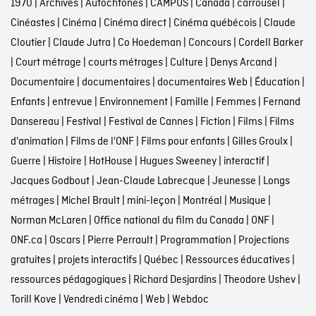
1970
|
Archives
|
Autochtones
|
CAMPUS
|
Canada
|
carrousel
|
Cinéastes
|
Cinéma
|
Cinéma direct
|
Cinéma québécois
|
Claude
Cloutier
|
Claude Jutra
|
Co Hoedeman
|
Concours
|
Cordell Barker
|
Court métrage
|
courts métrages
|
Culture
|
Denys Arcand
|
Documentaire
|
documentaires
|
documentaires Web
|
Éducation
|
Enfants
|
entrevue
|
Environnement
|
Famille
|
Femmes
|
Fernand
Dansereau
|
Festival
|
Festival de Cannes
|
Fiction
|
Films
|
Films
d'animation
|
Films de l'ONF
|
Films pour enfants
|
Gilles Groulx
|
Guerre
|
Histoire
|
HotHouse
|
Hugues Sweeney
|
interactif
|
Jacques Godbout
|
Jean-Claude Labrecque
|
Jeunesse
|
Longs
métrages
|
Michel Brault
|
mini-leçon
|
Montréal
|
Musique
|
Norman McLaren
|
Office national du film du Canada
|
ONF
|
ONF.ca
|
Oscars
|
Pierre Perrault
|
Programmation
|
Projections
gratuites
|
projets interactifs
|
Québec
|
Ressources éducatives
|
ressources pédagogiques
|
Richard Desjardins
|
Theodore Ushev
|
Torill Kove
|
Vendredi cinéma
|
Web
|
Webdoc