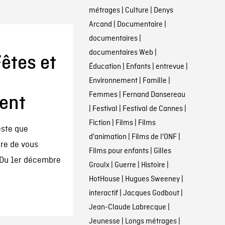
métrages
|
Culture
|
Denys
Arcand
|
Documentaire
|
documentaires
|
documentaires Web
|
êtes et
Éducation
|
Enfants
|
entrevue
|
Environnement
|
Famille
|
Femmes
|
Fernand Dansereau
vent
|
Festival
|
Festival de Cannes
|
Fiction
|
Films
|
Films
este que
d'animation
|
Films de l'ONF
|
ure de vous
Films pour enfants
|
Gilles
 Du 1er décembre
Groulx
|
Guerre
|
Histoire
|
HotHouse
|
Hugues Sweeney
|
interactif
|
Jacques Godbout
|
Jean-Claude Labrecque
|
Jeunesse
|
Longs métrages
|