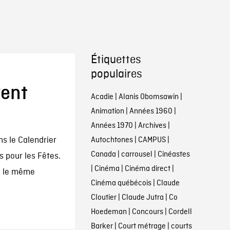
Étiquettes
populaires
vent
Acadie
|
Alanis Obomsawin
|
Animation
|
Années 1960
|
Années 1970
|
Archives
|
s le Calendrier
Autochtones
|
CAMPUS
|
Canada
|
carrousel
|
Cinéastes
s pour les Fêtes.
|
Cinéma
|
Cinéma direct
|
d le même
Cinéma québécois
|
Claude
Cloutier
|
Claude Jutra
|
Co
Hoedeman
|
Concours
|
Cordell
Barker
|
Court métrage
|
courts