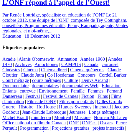
L’ONF répond à l’appel de l’Ouest!
Par Renée Lottridge, spécialiste en éducation de l’ONF Le 21
octobre 2012, une équipe de l’ONF, composée de Tey Cottingham,
conseillère, Programmes éducatifs, Penny Rampado, agente, Ventes
régionales, et moi-même,...
Éducation | 18 Décembre 2012
Étiquettes populaires
Acadie
|
Alanis Obomsawin
|
Animation
|
Années 1960
|
Années
1970
|
Archives
|
Autochtones
|
CAMPUS
|
Canada
|
carrousel
|
Cinéastes
|
Cinéma
|
Cinéma direct
|
Cinéma québécois
|
Claude
Cloutier
|
Claude Jutra
|
Co Hoedeman
|
Concours
|
Cordell Barker
|
Court métrage
|
courts métrages
|
Culture
|
Denys Arcand
|
Documentaire
|
documentaires
|
documentaires Web
|
Éducation
|
Enfants
|
entrevue
|
Environnement
|
Famille
|
Femmes
|
Fernand
Dansereau
|
Festival
|
Festival de Cannes
|
Fiction
|
Films
|
Films
d'animation
|
Films de l'ONF
|
Films pour enfants
|
Gilles Groulx
|
Guerre
|
Histoire
|
HotHouse
|
Hugues Sweeney
|
interactif
|
Jacques
Godbout
|
Jean-Claude Labrecque
|
Jeunesse
|
Longs métrages
|
Michel Brault
|
mini-leçon
|
Montréal
|
Musique
|
Norman McLaren
|
Office national du film du Canada
|
ONF
|
ONF.ca
|
Oscars
|
Pierre
Perrault
|
Programmation
|
Projections gratuites
|
projets interactifs
|