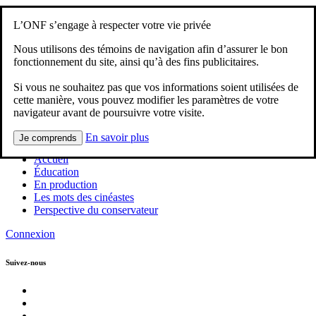
Lire ONF
L’ONF s’engage à respecter votre vie privée
Visitez ONF.ca
Nous utilisons des témoins de navigation afin d’assurer le bon
Recherche
fonctionnement du site, ainsi qu’à des fins publicitaires.
Visitez ONF.ca
Si vous ne souhaitez pas que vos informations soient utilisées de
cette manière, vous pouvez modifier les paramètres de votre
Lire ONF
navigateur avant de poursuivre votre visite.
Recherche
En savoir plus
Je comprends
Accueil
Éducation
En production
Les mots des cinéastes
Perspective du conservateur
Connexion
Suivez-nous