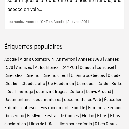
scientifiques à la recherche de la Baleine franche, une
espèce en voie...
Les rendez-vous de l'ONF en Acadie | 3 février 2011
Étiquettes populaires
Acadie
|
Alanis Obomsawin
|
Animation
|
Années 1960
|
Années
1970
|
Archives
|
Autochtones
|
CAMPUS
|
Canada
|
carrousel
|
Cinéastes
|
Cinéma
|
Cinéma direct
|
Cinéma québécois
|
Claude
Cloutier
|
Claude Jutra
|
Co Hoedeman
|
Concours
|
Cordell Barker
|
Court métrage
|
courts métrages
|
Culture
|
Denys Arcand
|
Documentaire
|
documentaires
|
documentaires Web
|
Éducation
|
Enfants
|
entrevue
|
Environnement
|
Famille
|
Femmes
|
Fernand
Dansereau
|
Festival
|
Festival de Cannes
|
Fiction
|
Films
|
Films
d'animation
|
Films de l'ONF
|
Films pour enfants
|
Gilles Groulx
|