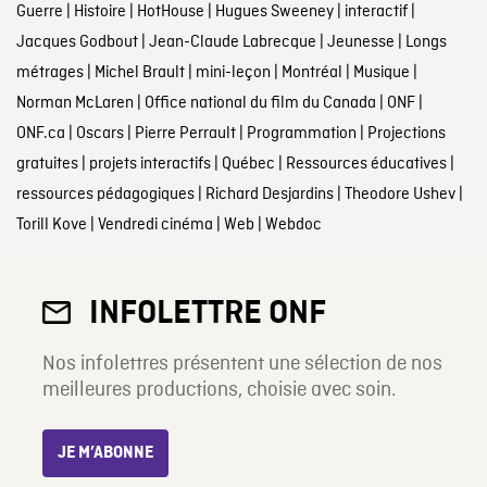
Guerre
|
Histoire
|
HotHouse
|
Hugues Sweeney
|
interactif
|
Jacques Godbout
|
Jean-Claude Labrecque
|
Jeunesse
|
Longs
métrages
|
Michel Brault
|
mini-leçon
|
Montréal
|
Musique
|
Norman McLaren
|
Office national du film du Canada
|
ONF
|
ONF.ca
|
Oscars
|
Pierre Perrault
|
Programmation
|
Projections
gratuites
|
projets interactifs
|
Québec
|
Ressources éducatives
|
ressources pédagogiques
|
Richard Desjardins
|
Theodore Ushev
|
Torill Kove
|
Vendredi cinéma
|
Web
|
Webdoc
INFOLETTRE ONF
Nos infolettres présentent une sélection de nos
meilleures productions, choisie avec soin.
JE M’ABONNE