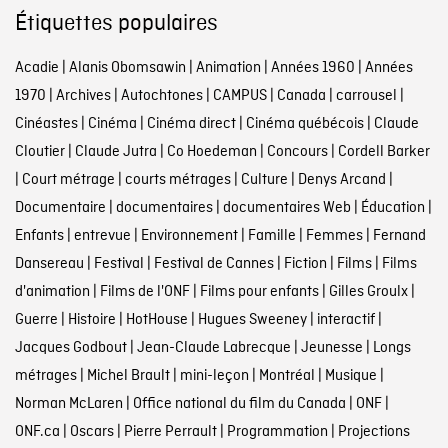
Étiquettes populaires
Acadie
|
Alanis Obomsawin
|
Animation
|
Années 1960
|
Années
1970
|
Archives
|
Autochtones
|
CAMPUS
|
Canada
|
carrousel
|
Cinéastes
|
Cinéma
|
Cinéma direct
|
Cinéma québécois
|
Claude
Cloutier
|
Claude Jutra
|
Co Hoedeman
|
Concours
|
Cordell Barker
|
Court métrage
|
courts métrages
|
Culture
|
Denys Arcand
|
Documentaire
|
documentaires
|
documentaires Web
|
Éducation
|
Enfants
|
entrevue
|
Environnement
|
Famille
|
Femmes
|
Fernand
Dansereau
|
Festival
|
Festival de Cannes
|
Fiction
|
Films
|
Films
d'animation
|
Films de l'ONF
|
Films pour enfants
|
Gilles Groulx
|
Guerre
|
Histoire
|
HotHouse
|
Hugues Sweeney
|
interactif
|
Jacques Godbout
|
Jean-Claude Labrecque
|
Jeunesse
|
Longs
métrages
|
Michel Brault
|
mini-leçon
|
Montréal
|
Musique
|
Norman McLaren
|
Office national du film du Canada
|
ONF
|
ONF.ca
|
Oscars
|
Pierre Perrault
|
Programmation
|
Projections