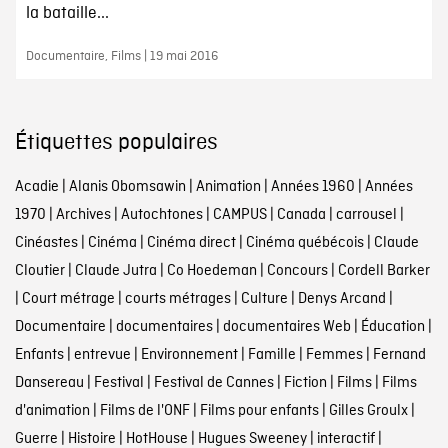
la bataille...
Documentaire, Films | 19 mai 2016
Étiquettes populaires
Acadie
|
Alanis Obomsawin
|
Animation
|
Années 1960
|
Années
1970
|
Archives
|
Autochtones
|
CAMPUS
|
Canada
|
carrousel
|
Cinéastes
|
Cinéma
|
Cinéma direct
|
Cinéma québécois
|
Claude
Cloutier
|
Claude Jutra
|
Co Hoedeman
|
Concours
|
Cordell Barker
|
Court métrage
|
courts métrages
|
Culture
|
Denys Arcand
|
Documentaire
|
documentaires
|
documentaires Web
|
Éducation
|
Enfants
|
entrevue
|
Environnement
|
Famille
|
Femmes
|
Fernand
Dansereau
|
Festival
|
Festival de Cannes
|
Fiction
|
Films
|
Films
d'animation
|
Films de l'ONF
|
Films pour enfants
|
Gilles Groulx
|
Guerre
|
Histoire
|
HotHouse
|
Hugues Sweeney
|
interactif
|