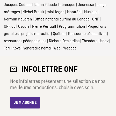
Jacques Godbout
|
Jean-Claude Labrecque
|
Jeunesse
|
Longs
métrages
|
Michel Brault
|
mini-leçon
|
Montréal
|
Musique
|
Norman McLaren
|
Office national du film du Canada
|
ONF
|
ONF.ca
|
Oscars
|
Pierre Perrault
|
Programmation
|
Projections
gratuites
|
projets interactifs
|
Québec
|
Ressources éducatives
|
ressources pédagogiques
|
Richard Desjardins
|
Theodore Ushev
|
Torill Kove
|
Vendredi cinéma
|
Web
|
Webdoc
INFOLETTRE ONF
Nos infolettres présentent une sélection de nos
meilleures productions, choisie avec soin.
JE M’ABONNE