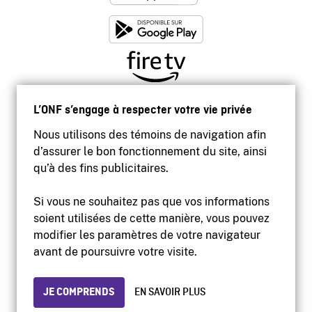
L’ONF s’engage à respecter votre vie privée
Nous utilisons des témoins de navigation afin
d’assurer le bon fonctionnement du site, ainsi
qu’à des fins publicitaires.
Si vous ne souhaitez pas que vos informations
soient utilisées de cette manière, vous pouvez
modifier les paramètres de votre navigateur
Accessibilité
avant de poursuivre votre visite.
Site institutionnel
Conditions d'utilisation
Protection des renseignements personnels
JE COMPRENDS
EN SAVOIR PLUS
© 2026 Office national du film du Canada