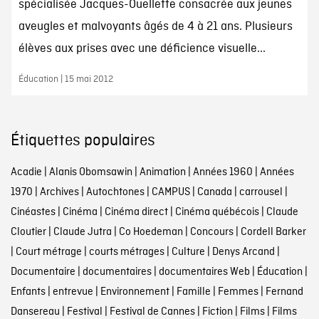
spécialisée Jacques-Ouellette consacrée aux jeunes
aveugles et malvoyants âgés de 4 à 21 ans. Plusieurs
élèves aux prises avec une déficience visuelle...
Éducation | 15 mai 2012
Étiquettes populaires
Acadie
|
Alanis Obomsawin
|
Animation
|
Années 1960
|
Années
1970
|
Archives
|
Autochtones
|
CAMPUS
|
Canada
|
carrousel
|
Cinéastes
|
Cinéma
|
Cinéma direct
|
Cinéma québécois
|
Claude
Cloutier
|
Claude Jutra
|
Co Hoedeman
|
Concours
|
Cordell Barker
|
Court métrage
|
courts métrages
|
Culture
|
Denys Arcand
|
Documentaire
|
documentaires
|
documentaires Web
|
Éducation
|
Enfants
|
entrevue
|
Environnement
|
Famille
|
Femmes
|
Fernand
Dansereau
|
Festival
|
Festival de Cannes
|
Fiction
|
Films
|
Films