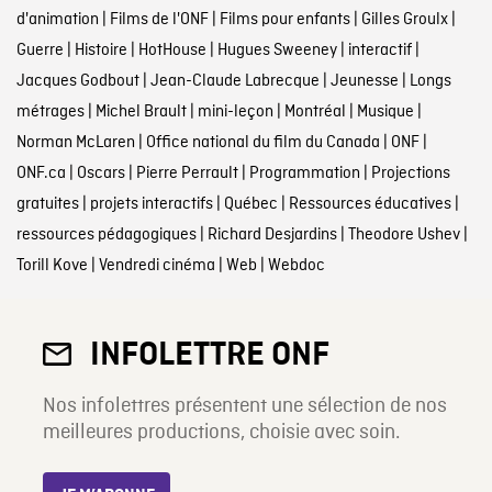
d'animation
|
Films de l'ONF
|
Films pour enfants
|
Gilles Groulx
|
Guerre
|
Histoire
|
HotHouse
|
Hugues Sweeney
|
interactif
|
Jacques Godbout
|
Jean-Claude Labrecque
|
Jeunesse
|
Longs
métrages
|
Michel Brault
|
mini-leçon
|
Montréal
|
Musique
|
Norman McLaren
|
Office national du film du Canada
|
ONF
|
ONF.ca
|
Oscars
|
Pierre Perrault
|
Programmation
|
Projections
gratuites
|
projets interactifs
|
Québec
|
Ressources éducatives
|
ressources pédagogiques
|
Richard Desjardins
|
Theodore Ushev
|
Torill Kove
|
Vendredi cinéma
|
Web
|
Webdoc
INFOLETTRE ONF
Nos infolettres présentent une sélection de nos
meilleures productions, choisie avec soin.