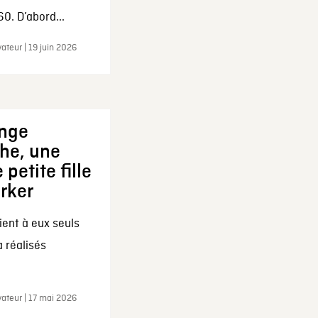
0. D’abord...
ateur | 19 juin 2026
ange
che, une
 petite fille
arker
ent à eux seuls
a réalisés
ateur | 17 mai 2026