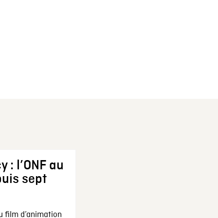
y : l’ONF au
uis sept
u film d’animation