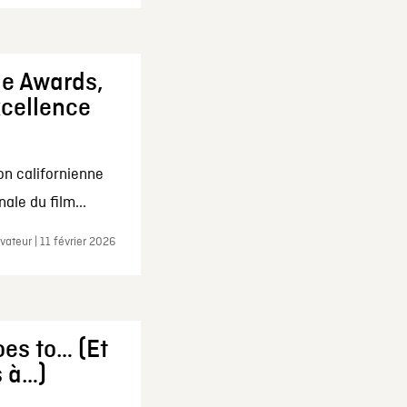
ie Awards,
xcellence
on californienne
ale du film...
ateur | 11 février 2026
es to… (Et
s à…)