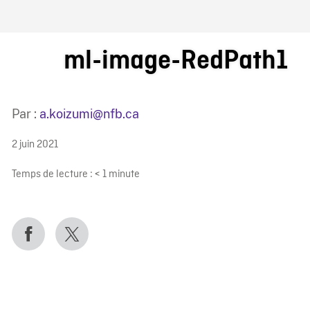
IRE ONF
ml-image-RedPath1
Par :
a.koizumi@nfb.ca
2 juin 2021
Temps de lecture :
< 1
minute