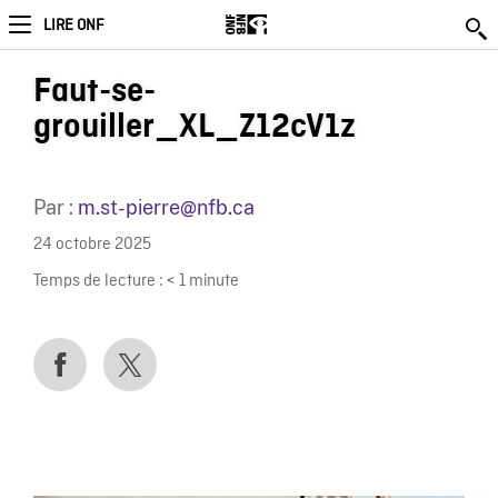
LIRE ONF
Faut-se-
grouiller_XL_Z12cV1z
Par :
m.st-pierre@nfb.ca
24 octobre 2025
Temps de lecture :
< 1
minute