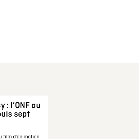
y : l’ONF au
uis sept
u film d’animation