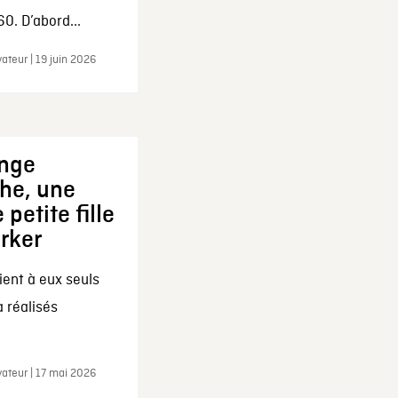
0. D’abord...
ateur | 19 juin 2026
ange
che, une
 petite fille
arker
ent à eux seuls
a réalisés
ateur | 17 mai 2026