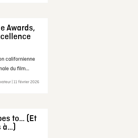
ie Awards,
xcellence
on californienne
ale du film...
ateur | 11 février 2026
es to… (Et
s à…)