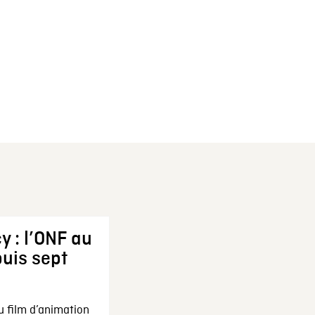
y : l’ONF au
uis sept
u film d’animation