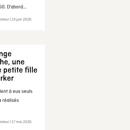
0. D’abord...
ateur | 19 juin 2026
ange
che, une
 petite fille
arker
ent à eux seuls
a réalisés
ateur | 17 mai 2026