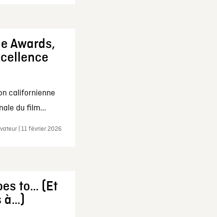
ie Awards,
xcellence
on californienne
ale du film...
ateur | 11 février 2026
es to… (Et
s à…)