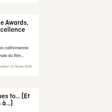
ie Awards,
xcellence
on californienne
ale du film...
ateur | 11 février 2026
es to… (Et
s à…)