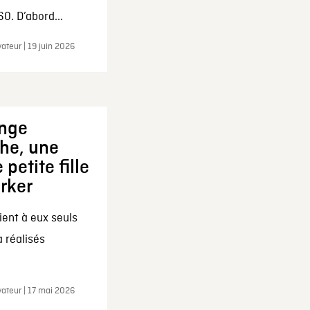
0. D’abord...
ateur | 19 juin 2026
ange
che, une
 petite fille
arker
ent à eux seuls
a réalisés
ateur | 17 mai 2026