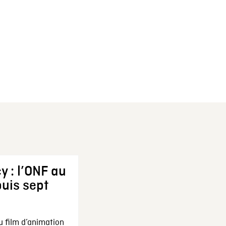
y : l’ONF au
uis sept
u film d’animation