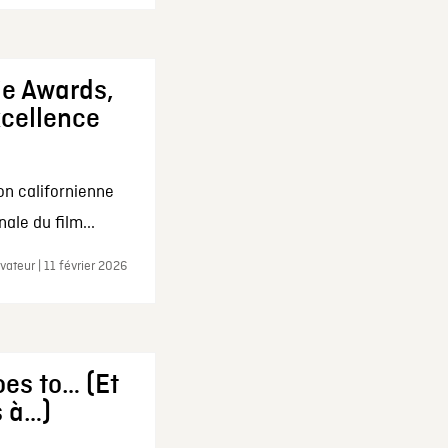
ie Awards,
xcellence
on californienne
ale du film...
ateur | 11 février 2026
es to… (Et
s à…)