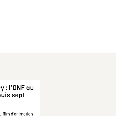
y : l’ONF au
uis sept
u film d’animation