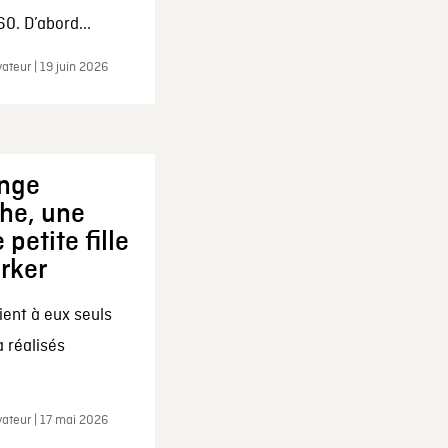
0. D’abord...
ateur | 19 juin 2026
ange
che, une
 petite fille
arker
ent à eux seuls
a réalisés
ateur | 17 mai 2026