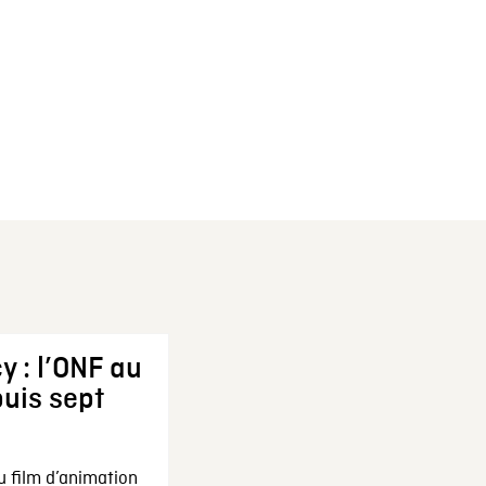
y : l’ONF au
uis sept
u film d’animation