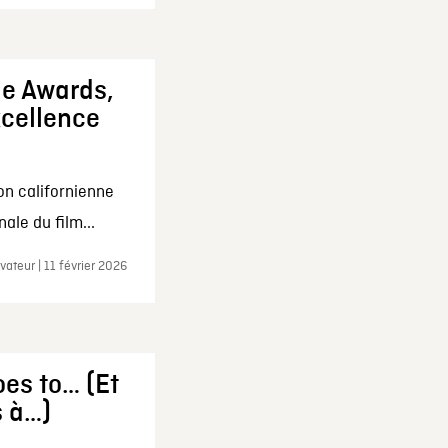
ie Awards,
xcellence
on californienne
ale du film...
ateur | 11 février 2026
es to… (Et
s à…)