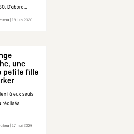
0. D’abord...
ateur | 19 juin 2026
ange
che, une
 petite fille
arker
ent à eux seuls
a réalisés
ateur | 17 mai 2026