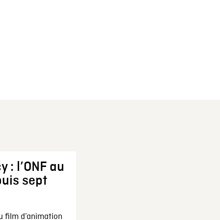
y : l’ONF au
uis sept
u film d’animation