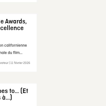
ie Awards,
xcellence
on californienne
ale du film...
ateur | 11 février 2026
es to… (Et
s à…)