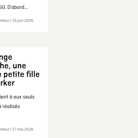
0. D’abord...
ateur | 19 juin 2026
ange
che, une
 petite fille
arker
ent à eux seuls
a réalisés
ateur | 17 mai 2026