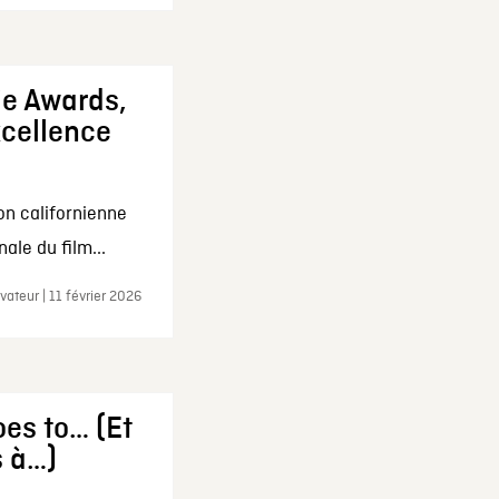
ie Awards,
xcellence
on californienne
ale du film...
ateur | 11 février 2026
es to… (Et
s à…)