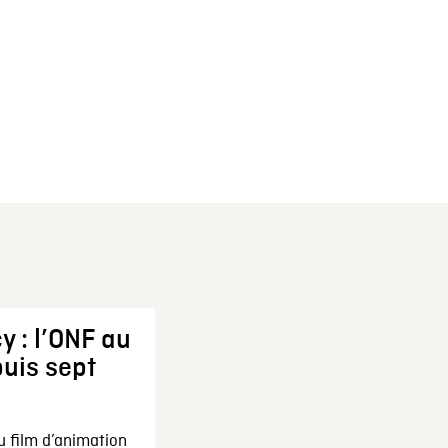
y : l’ONF au
uis sept
u film d’animation