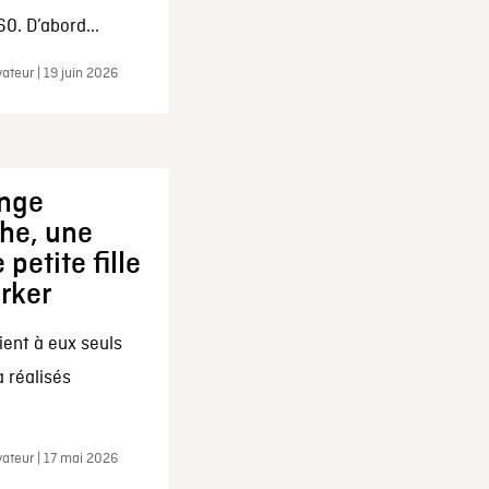
0. D’abord...
ateur | 19 juin 2026
ange
che, une
 petite fille
arker
ent à eux seuls
a réalisés
ateur | 17 mai 2026