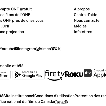
ompte ONF gratuit
À propos
des films de l'ONF
Centre d'aide
s ONF près de chez vous
Nous contacter
 l'ONF
Médias
une projection
Infolettres
Youtube
Instagram
Vimeo
X
mobile et télé
té
Site institutionnel
Conditions d'utilisation
Protection des r
ice national du film du Canada