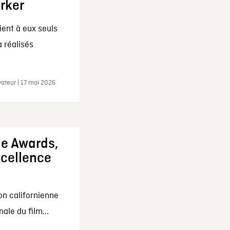
arker
ent à eux seuls
a réalisés
ateur | 17 mai 2026
ie Awards,
xcellence
on californienne
ale du film...