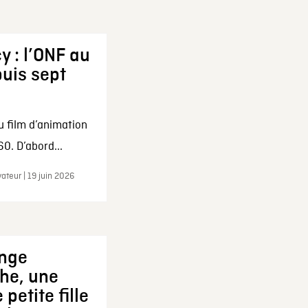
y : l’ONF au
uis sept
u film d’animation
0. D’abord...
ateur | 19 juin 2026
ange
che, une
 petite fille