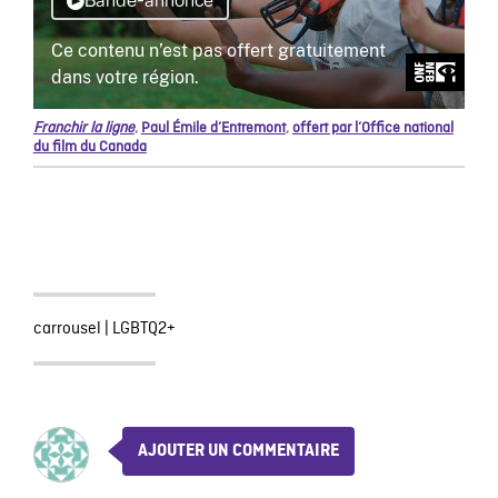
Franchir la ligne
,
Paul Émile d’Entremont
,
offert par l’Office national
du film du Canada
carrousel
|
LGBTQ2+
AJOUTER UN COMMENTAIRE