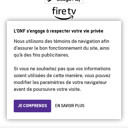
L’ONF s’engage à respecter votre vie privée
Nous utilisons des témoins de navigation afin
d’assurer le bon fonctionnement du site, ainsi
qu’à des fins publicitaires.
Si vous ne souhaitez pas que vos informations
soient utilisées de cette manière, vous pouvez
modifier les paramètres de votre navigateur
Accessibilité
avant de poursuivre votre visite.
Site institutionnel
Conditions d'utilisation
Protection des renseignements personnels
JE COMPRENDS
EN SAVOIR PLUS
© 2026 Office national du film du Canada