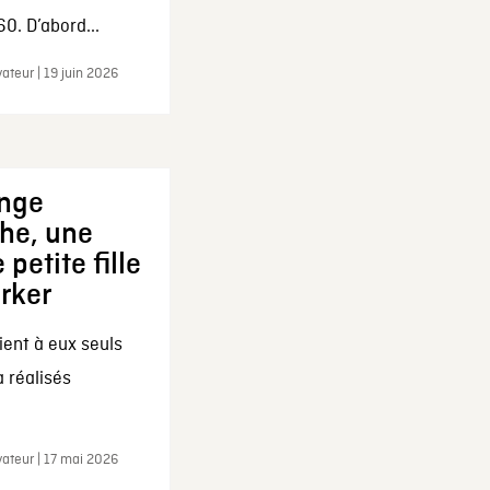
0. D’abord...
ateur | 19 juin 2026
ange
che, une
 petite fille
arker
ent à eux seuls
a réalisés
ateur | 17 mai 2026