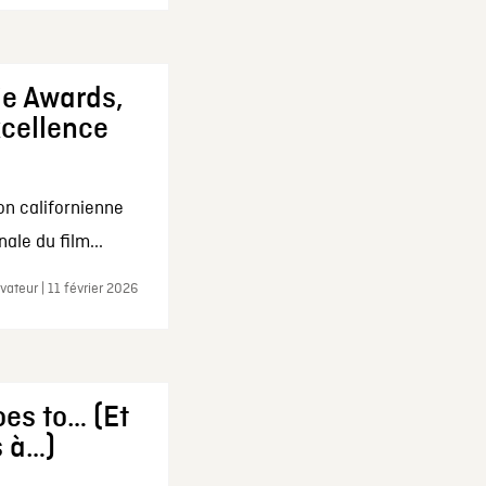
ie Awards,
xcellence
on californienne
ale du film...
ateur | 11 février 2026
es to… (Et
s à…)