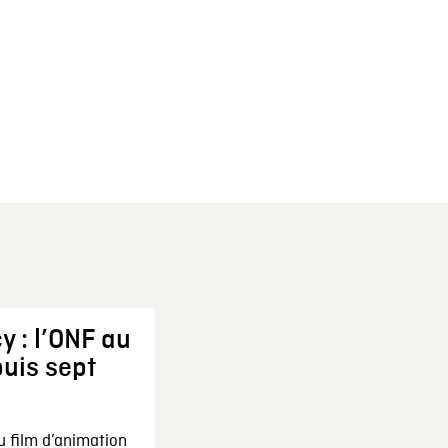
y : l’ONF au
uis sept
u film d’animation